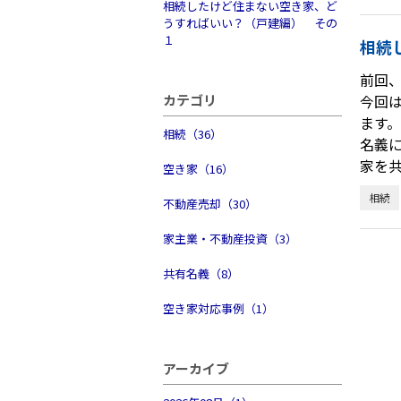
相続したけど住まない空き家、ど
うすればいい？（戸建編） その
１
相続
前回
カテゴリ
今回
ます
相続（36）
名義
家を
空き家（16）
相続
不動産売却（30）
家主業・不動産投資（3）
共有名義（8）
空き家対応事例（1）
アーカイブ