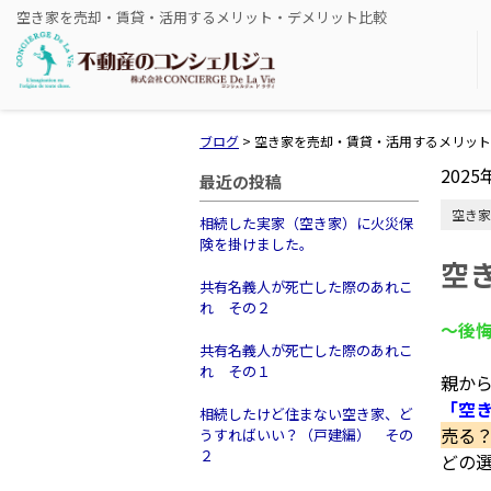
空き家を売却・賃貸・活用するメリット・デメリット比較
ブログ
>
空き家を売却・賃貸・活用するメリット
2025
最近の投稿
空き家
相続した実家（空き家）に火災保
険を掛けました。
空
共有名義人が死亡した際のあれこ
れ その２
〜後
共有名義人が死亡した際のあれこ
れ その１
親か
「空
相続したけど住まない空き家、ど
売る？
うすればいい？（戸建編） その
２
どの