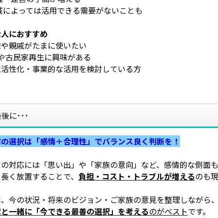
地域によっては活用できる需要がないことも
な人におすすめ
族や親戚がたまに使いたい
Yや古民家再生に興味がある
域活性化・事業的な活用を検討している方
後に･･･
家の選択は「感情＋合理性」でバランス良く判断を！
家の対応には「思い出」や「家族の意向」など、感情的な側面も
、長く放置することで、
負担・コスト・トラブルが増える
のも
は、今の状況・将来のビジョン・ご家族の意見を整理しながら
家と一緒に「今できる最善の選択」を考える
のがベスト
です。