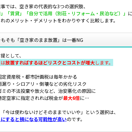
記事では、空き家の代表的な3つの選択肢、
却」「賃貸」「自分で活用（別荘・リフォーム・民泊など）」
ぞれのメリット・デメリットをわかりやすく比較します。
そもそも「空き家のまま放置」は一番NG
前提として、
家は
放置すればするほどリスクとコストが増大
します。
固定資産税・都市計画税は毎年かかる
雨漏り・シロアリ・倒壊などの劣化リスク
ゴミの不法投棄や放火など、治安悪化の原因に
特定空家に指定されれば税金が
最大6倍
に…
り「今は使わないけどそのままでいいや」という選択は、
しにすると損になる可能性が高い
のです。