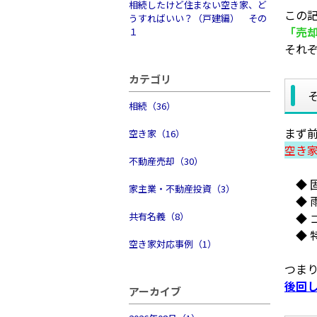
相続したけど住まない空き家、ど
この
うすればいい？（戸建編） その
「売
１
それ
カテゴリ
相続（36）
まず
空き家（16）
空き
不動産売却（30）
◆ 
家主業・不動産投資（3）
◆ 
共有名義（8）
◆ 
◆ 
空き家対応事例（1）
つま
後回
アーカイブ