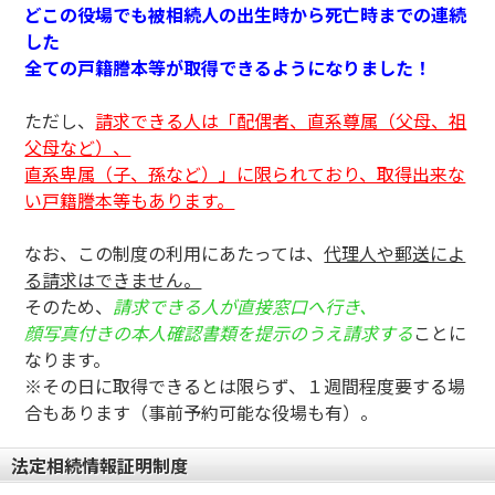
どこの役場でも被相続人の出生時から死亡時までの連続
した
全ての戸籍謄本等が取得できるようになりました！
ただし、
請求できる人は「配偶者、直系尊属（父母、祖
父母など）、
直系卑属（子、孫など）」に限られており、取得出来な
い戸籍謄本等もあります。
なお、この制度の利用にあたっては、
代理人や郵送によ
る請求はできません。
そのため、
請求できる人が直接窓口へ行き、
顔写真付きの本人確認書類を提示のうえ請求する
ことに
なります。
※その日に取得できるとは限らず、１週間程度要する場
合もあります（事前予約可能な役場も有）。
法定相続情報証明制度