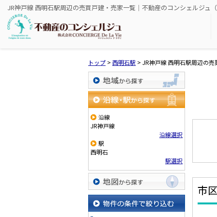
JR神戸線 西明石駅周辺の売買戸建・売家一覧｜不動産のコンシェルジュ（株式会社C
トップ
>
西明石駅
>
JR神戸線 西明石駅周辺の
地域から探す
沿線・駅から探す
沿線
JR神戸線
沿線選択
駅
西明石
駅選択
市
地図から探す