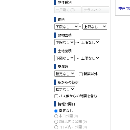
物件の条件で絞り込む
物件種別
神戸市
一戸建て (0)
テラスハウ
ス (0)
価格
～
建物面積
～
土地面積
～
築年数
新築以外
駅からの徒歩
バス停からの時間を含む
情報公開日
指定なし
本日公開
(0)
3日以内に公開
(0)
7日以内に公開
(0)